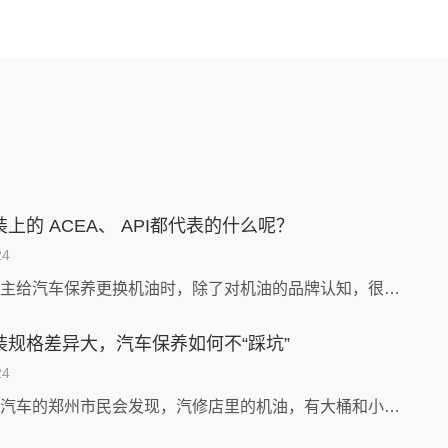
上的 ACEA、 API都代表的什么呢？
24
大部分车主给汽车保养更换机油时，除了对机油的品牌认知，很少去关注机油包装上的一些说明，那怎么通过机油包装上的说明了解机油的品质呢？今天我们来...
装规格差异大，汽车保养如何不“踩坑”
24
经常保养汽车的郑州市民会发现，汽修店里的机油，有大桶和小桶之别。那么，这两种油有什么区别，哪种油更好？现在郑州哪种机油使用更普遍，背后又有什...