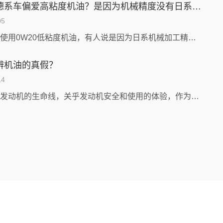
为什么德系车偏爱高粘度机油？是因为机械精度没有日系车高吗？
05
日系车多使用0W20低粘度机油，有人说是因为日系机械加工精度比欧美系高，这种说法准确吗？其实不能简单推断日系机械加工精度更高，其实是因为日系...
辨机油的真假？
14
机油作为发动机的生命线，关乎发动机安全和使用的体验，作为发动机而言性能的好与坏机油决定了一大半，在机油的选择上面是非常的重要的，作为一个汽车...